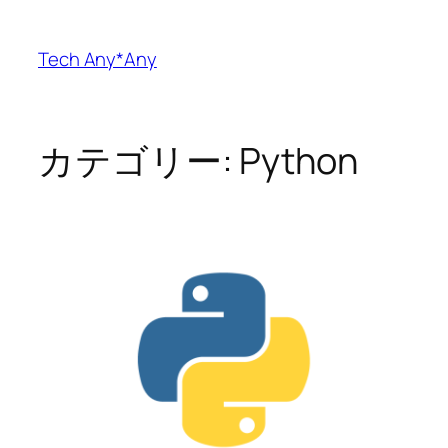
内
容
Tech Any*Any
を
ス
キ
ッ
カテゴリー:
Python
プ