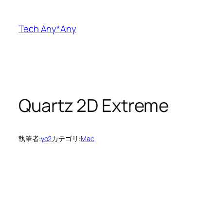
内
容
Tech Any*Any
を
ス
キ
ッ
プ
Quartz 2D Extreme
執筆者:
yo2
カテゴリ:
Mac