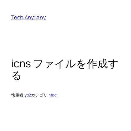
内
容
Tech Any*Any
を
ス
キ
ッ
プ
icns ファイルを作成す
る
執筆者:
yo2
カテゴリ:
Mac