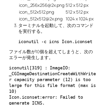
icon_256x256@2x.png
512 x 512 px
icon_512x512.png
512 x 512 px
icon_512x512@2x.png
1024 x 1024 px
ターミナルを起動して、次のコマンド
を実行する。
iconutil -c icns Icon.iconset
ファイル数が10個を超えてしまうと、次の
エラーが発生します。
iconutil[319] : ImageIO: 
_CGImageDestinationCreateWithWrite
r capacity parameter (12) is too 
large for this file format (max is 
10)

Icon.iconset:error: Failed to 
generate ICNS.