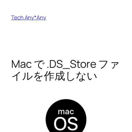
内
容
Tech Any*Any
を
ス
キ
ッ
プ
Mac で .DS_Store ファ
イルを作成しない