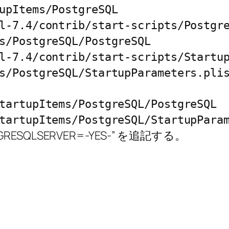
upItems/PostgreSQL
l-7.4/contrib/start-scripts/Postgr
s/PostgreSQL/PostgreSQL
l-7.4/contrib/start-scripts/Startu
s/PostgreSQL/StartupParameters.pli
。
tartupItems/PostgreSQL/PostgreSQL
tartupItems/PostgreSQL/StartupPara
STGRESQLSERVER=-YES-” を追記する。