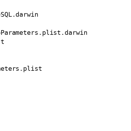
eSQL.darwin
pParameters.plist.darwin
st
meters.plist