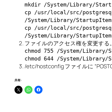
mkdir /System/Library/Start
cp /usr/local/src/postgresq
/System/Library/StartupItem
cp /usr/local/src/postgresq
/System/Library/StartupItem
ファイルのアクセス権を変更する
chmod 755 /System/Library/S
chmod 644 /System/Library/S
/etc/hostconfig ファイルに “PO
共有: