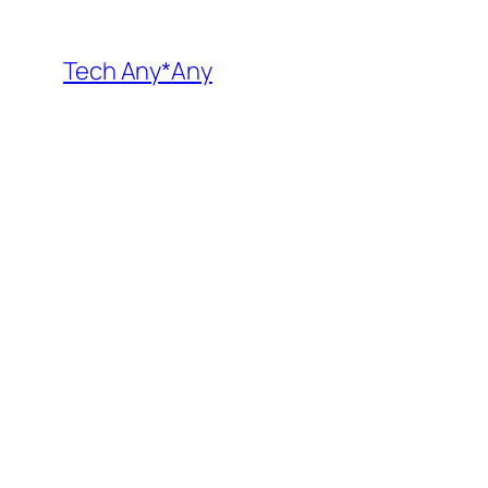
内
容
Tech Any*Any
を
ス
キ
ッ
プ