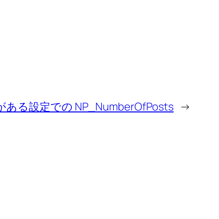
fix がある設定での NP_NumberOfPosts
→