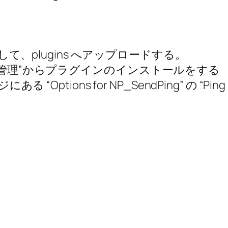
ードして、plugins へアップロードする。
グイン管理”からプラグインのインストールをする
る “Options for NP_SendPing” の “P
。