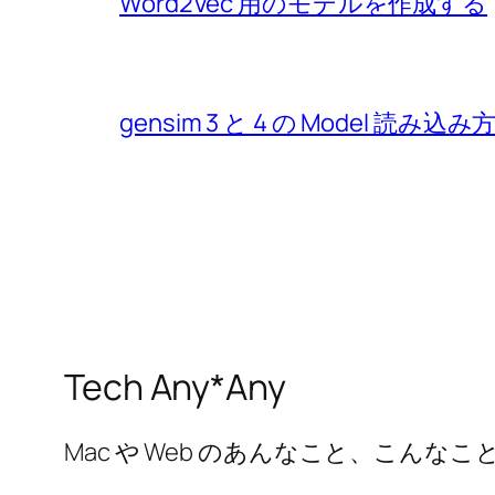
Word2Vec 用のモデルを作成する
gensim 3 と 4 の Model 読み
Tech Any*Any
Mac や Web のあんなこと、こんなこ