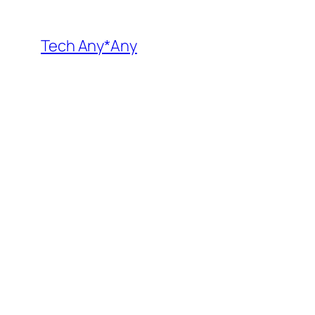
内
容
Tech Any*Any
を
ス
キ
ッ
プ