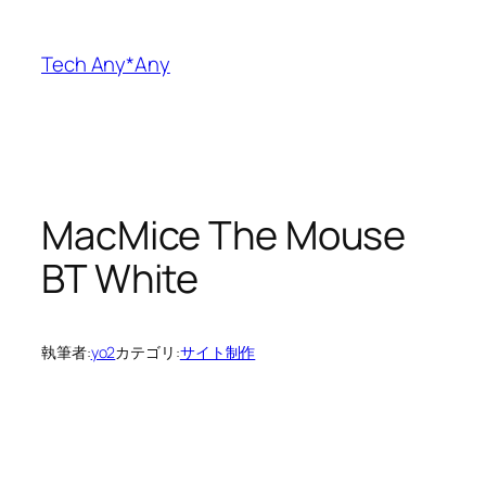
内
容
Tech Any*Any
を
ス
キ
ッ
プ
MacMice The Mouse
BT White
執筆者:
yo2
カテゴリ:
サイト制作