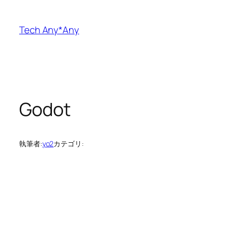
内
容
Tech Any*Any
を
ス
キ
ッ
プ
Godot
執筆者:
yo2
カテゴリ: