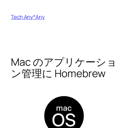
内
容
Tech Any*Any
を
ス
キ
ッ
プ
Mac のアプリケーショ
ン管理に Homebrew