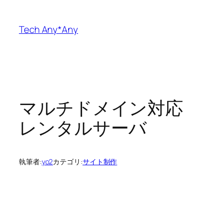
内
容
Tech Any*Any
を
ス
キ
ッ
プ
マルチドメイン対応
レンタルサーバ
執筆者:
yo2
カテゴリ:
サイト制作