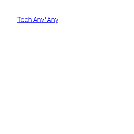
内
容
Tech Any*Any
を
ス
キ
ッ
プ