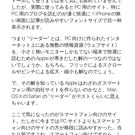
トールして使うまでは全く気にも留めていませんで
したが、実際に使ってみると PC 用のサイト、特に
PC 用のブログを読むのが凄く快適に！iPhone の狭
い画面に記事が読みやすいフォントサイズで目一杯
表示されます。
つまり “リーダー” とは、PC 向けに作られたインタ
ーネット上にある無数の情報資源 (ウェブサイト)
を、小さく狭いモニターしかもてない端末で快適に
読むための Apple が導きだした解の一つなのではな
いでしょうか。もちろん、フリックによるスクロー
ルやピンチによる拡大・縮小も解なのでしょう。
で、その解を知っている Apple はわざわざスマート
フォン用の自社サイトを作らないのかなと。Mac
OS X の Safari の “リーダー” がテストくらいに思え
ちゃいます。
ここで気になったのがスマートフォン向けのサイ
ト。たしかに今までは PC サイトよりもスマートフ
ォン向けのサイトの方が格段に読みやすかった。当
たり前ですよね、スマートフォン向けですから。し