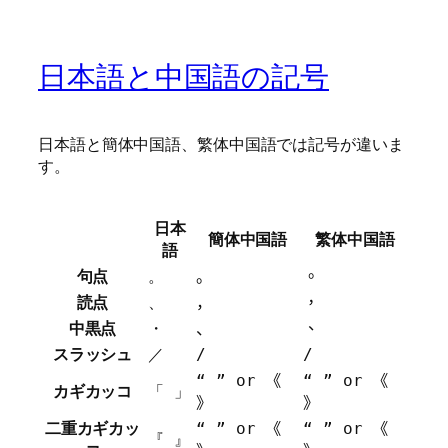
日本語と中国語の記号
日本語と簡体中国語、繁体中国語では記号が違いま
す。
日本
簡体中国語
繁体中国語
語
句点
。
。
。
読点
、
，
，
中黒点
・
、
、
スラッシュ
／
/
/
“ ” or 《 
“ ” or 《 
カギカッコ
「 」
》
》
二重カギカッ
“ ” or 《 
“ ” or 《 
『 』