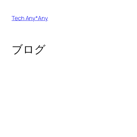
内
容
Tech Any*Any
を
ス
キ
ッ
ブログ
プ