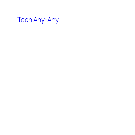
内
容
Tech Any*Any
を
ス
キ
ッ
プ