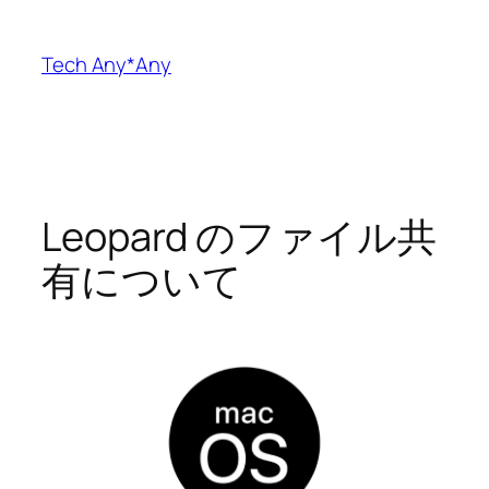
内
容
Tech Any*Any
を
ス
キ
ッ
プ
Leopard のファイル共
有について